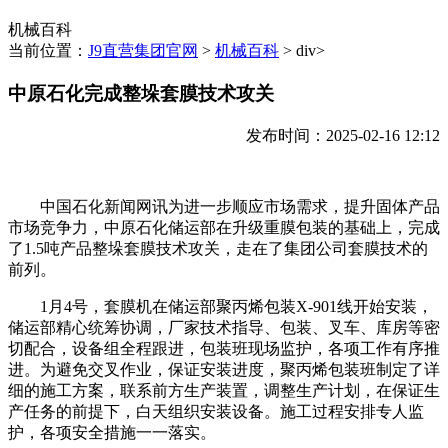
机械百科
当前位置：
J9直营集团官网
>
机械百科
> div>
中原石化完成整垛套膜技术攻关
发布时间：2025-02-16 12:12
中国石化新闻网讯为进一步顺应市场需求，提升固体产品
市场竞争力，中原石化储运部在升级重膜包装的基础上，完成
了1.5吨产品整垛套膜技术攻关，走在了集团公司套膜技术的
前列。
1月4号，套膜机在储运部聚丙烯包装X-901线开始安装，
储运部精心统筹协调，厂家技术指导、包装、叉车、库房等密
切配合，设备组全程跟进，包装班现场监护，各项工作有序推
进。为避免交叉作业，保证安装进度，聚丙烯包装班制定了详
细的施工方案，联系前方生产装置，调整生产计划，在保证生
产任务的前提下，白天组织安装设备。施工过程安排专人监
护，各项安全措施一一落实。