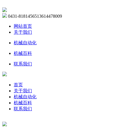
0431-81814565
13614478009
网站首页
关于我们
机械自动化
机械百科
联系我们
首页
关于我们
机械自动化
机械百科
联系我们