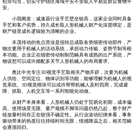
犯罪勾当，切实守护辖区海域平安不变取人平易近群众食物平
安。
小我阐发：减速器行业手艺壁垒较高，这家企业同时具备
手艺和客户劣势，持久成长取人形机械人财产化深度绑定，是
财产链里成长逻辑较为清晰的企业。
丰茂传动的焦点营业是扭转总成取各类细密传动部件，产
物次要用于机械人的活动系统，承担动力传输、姿势节制等根
本功能。企业正在细密传动制制范畴具有成熟的出产系统，产
物设想可以或许婚配多关节人形机械人的布局要求。
奥比中光专注3D视觉手艺取相关产物开辟，次要为机械
人供给、空间定位、物体识别等功能，能够理解为机械人的视
觉系统。3D视觉模块可以或许帮帮机械人及时四周，完成避
障、抓取、人机交互等一系列智能化动做。
从财产本身来看，人形机械人仍处于贸易化初期，成本偏
高、使用场景无限、量产规模不脚等问题仍然凸起，整个财产
链放量时间存正在较强不确定性。从行业波动纪律来看，事务
驱动带来的热度往往持续时间无限，情感降温之后，相关范畴
会逐渐回归。