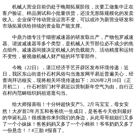
机械人营业目前仍处于晚期拓展阶段，次要工做集中正在
客户验证、样品测试和小批量供货，还没无形陈规模化的发卖
收入。企业保守传动营业运营不变，可以或许为新营业研发和
市场拓展供给持续的资金取产能支撑。
中鼎力德专注于细密减速器的研发取出产，产物包罗减速
器、谐波减速器等多个类型，是机械人关节部位必不成少的焦
点组件。减速器间接决定机械人的负载能力、活动精度和运转
不变性，被视做机械人财产链的环节零部件。
今晚（22日），湛江经济手艺开辟区发布环境传递：近
日，我区东山街道什石村风俗勾当激发网平易近普遍关心，经
查询拜访核实，现将相关环境传递如下：2026年2月18日（正
月初二），什石村部门村平易近以营制新年空气为由，自行正
在村内范畴组织妈祖巡逛勾当。
给大师报喜啦！十分钟超快安产5。2斤马宝宝，母女安
然！大岁首年月五和爸爸统一生成日，是爸爸今天收到最好
的华诞礼品！很感激你来到我们的身边，从此哥哥姐姐们又多
了一个小妹妹！爸爸妈妈又多了一个小棉袄！爷爷奶奶又多了
一份悬念！！#三胎 #报喜了。