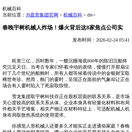
机械百科
当前位置：
J9直营集团官网
>
机械百科
> div>
春晚宇树机械人炸场！爆火背后这8家焦点公司实
发布时间：2026-02-24 05:41
耗资三亿，历时数年，一艘沉睡海底800年的陈旧沉船终
究沉见天日。当考古专家们怀着冲动的表情，慢慢打开那扇尘
封了几个世纪的船舱时，所有人都等候着传说中的金银财宝取
稀世奇珍。然而，舱门的霎时，呈现正在面前的气象却让正在
场合有人霎时陷入了死寂取惊惶。
雪龙集团取宇树科技存正在股权层面的联系关系，是市场
关心度较高的联系关系从体。企业本身具有轻量化材料和布局
件相关手艺堆集，相关产物正在材料特征上，可适配机械人机
身布局取散热系统的使用需求。
你感觉人形机械人还要多久才能实正走进通俗家庭？春晚