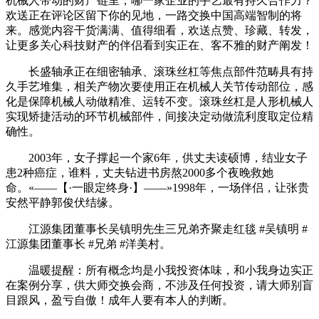
机械人带动的财产链里，哪一家企业的手艺最有持久合作力？
欢送正在评论区留下你的见地，一路交换中国高端智制的将
来。感觉内容干货满满、值得细看，欢送点赞、珍藏、转发，
让更多关心科技财产的伴侣看到实正在、客不雅的财产阐发！
长盛轴承正在细密轴承、滚珠丝杠等焦点部件范畴具有持
久手艺堆集，相关产物次要使用正在机械人关节传动部位，感
化是保障机械人动做精准、运转不变。滚珠丝杠是人形机械人
实现矫捷活动的环节机械部件，间接决定动做流利度取定位精
确性。
2003年，女子撑起一个家6年，供丈夫读硕博，结业女子
患2种癌症，谁料，丈夫钻进书房熬2000多个夜晚救她
命。«——【·一眼定终身·】——»1998年，一场伴侣，让张贵
安然平静郭俊伏结缘。
江源集团董事长吴镇明先生三兄弟齐聚走红毯 #吴镇明 #
江源集团董事长 #兄弟 #洋美村。
温暖提醒：所有概念均是小我投资体味，和小我身边实正
在案例分享，供大师交换会商，不涉及任何投资，请大师别盲
目跟风，盈亏自傲！成年人要有本人的判断。