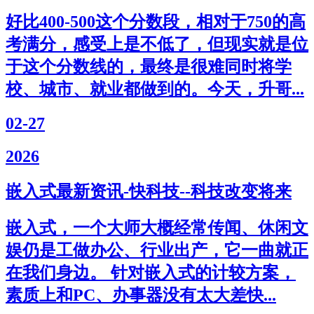
好比400-500这个分数段，相对于750的高
考满分，感受上是不低了，但现实就是位
于这个分数线的，最终是很难同时将学
校、城市、就业都做到的。今天，升哥...
02-27
2026
嵌入式最新资讯-快科技--科技改变将来
嵌入式，一个大师大概经常传闻、休闲文
娱仍是工做办公、行业出产，它一曲就正
在我们身边。 针对嵌入式的计较方案，
素质上和PC、办事器没有太大差快...