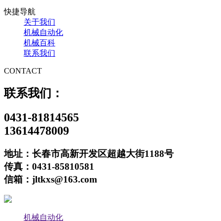
快捷导航
关于我们
机械自动化
机械百科
联系我们
CONTACT
联系我们：
0431-81814565
13614478009
地址：长春市高新开发区超越大街1188号
传真：0431-85810581
信箱：jltkxs@163.com
机械自动化