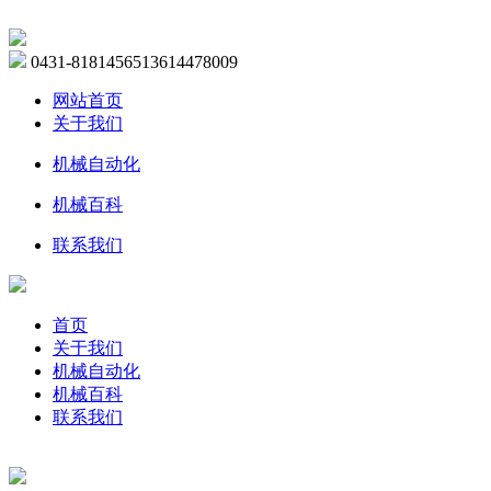
0431-81814565
13614478009
网站首页
关于我们
机械自动化
机械百科
联系我们
首页
关于我们
机械自动化
机械百科
联系我们