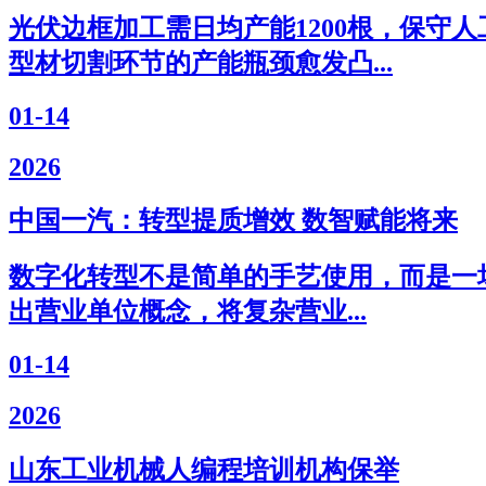
光伏边框加工需日均产能1200根，保守
型材切割环节的产能瓶颈愈发凸...
01-14
2026
中国一汽：转型提质增效 数智赋能将来
数字化转型不是简单的手艺使用，而是一
出营业单位概念，将复杂营业...
01-14
2026
山东工业机械人编程培训机构保举