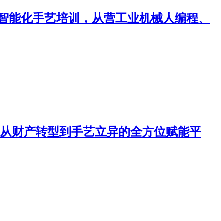
取智能化手艺培训，从营工业机械人编程、
了从财产转型到手艺立异的全方位赋能平